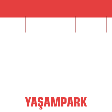
INI SALONU
FOTOĞRAF STÜDYOSU
FOTO GALERİ
V