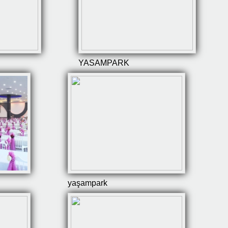
YASAMPARK
yaşampark